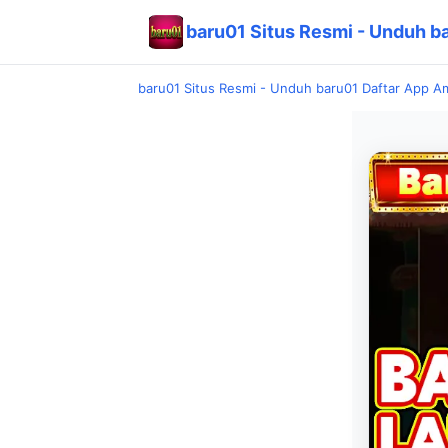
baru01 Situs Resmi - Unduh b
baru01 Situs Resmi - Unduh baru01 Daftar App A