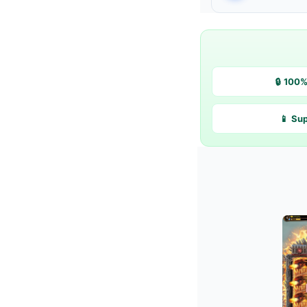
🔒 100
📱 Su