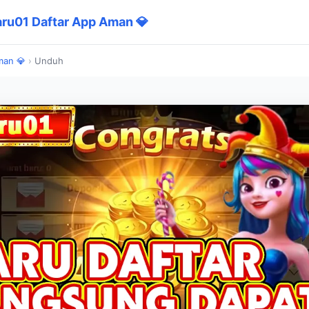
aru01 Daftar App Aman 💎
man 💎
›
Unduh