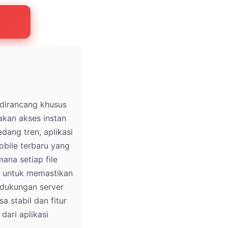
 dirancang khusus
akan akses instan
dang tren, aplikasi
obile terbaru yang
ana setiap file
at untuk memastikan
 dukungan server
 stabil dan fitur
ari aplikasi