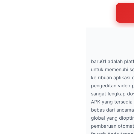
baru01 adalah plat
untuk memenuhi se
ke ribuan aplikasi
pengeditan video p
sangat lengkap
do
APK yang tersedia 
bebas dari ancam
global yang diopti
pembaruan otomatis
favorit Anda tanp