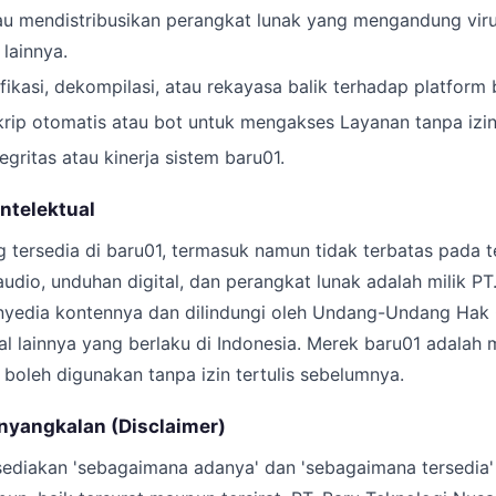
 mendistribusikan perangkat lunak yang mengandung viru
lainnya.
ikasi, dekompilasi, atau rekayasa balik terhadap platform 
ip otomatis atau bot untuk mengakses Layanan tanpa izin t
gritas atau kinerja sistem baru01.
Intelektual
tersedia di baru01, termasuk namun tidak terbatas pada tek
audio, unduhan digital, dan perangkat lunak adalah milik PT
nyedia kontennya dan dilindungi oleh Undang-Undang Hak
al lainnya yang berlaku di Indonesia. Merek baru01 adalah
k boleh digunakan tanpa izin tertulis sebelumnya.
nyangkalan (Disclaimer)
sediakan 'sebagaimana adanya' dan 'sebagaimana tersedia'