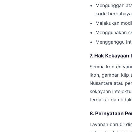
Mengunggah atau
kode berbahaya 
Melakukan modif
Menggunakan skr
Mengganggu inte
7. Hak Kekayaan 
Semua konten yang 
ikon, gambar, klip 
Nusantara atau pe
kekayaan intelektu
terdaftar dan tida
8. Pernyataan Pe
Layanan baru01 di