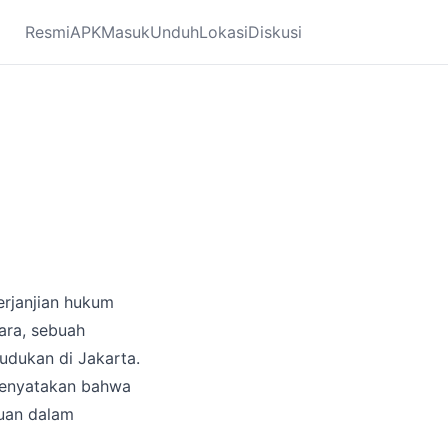
Resmi
APK
Masuk
Unduh
Lokasi
Diskusi
erjanjian hukum
ara, sebuah
udukan di Jakarta.
menyatakan bahwa
tuan dalam