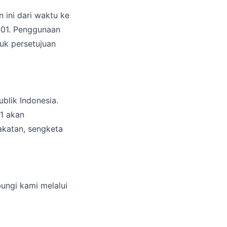
 ini dari waktu ke
ru01. Penggunaan
uk persetujuan
blik Indonesia.
1 akan
akatan, sengketa
bungi kami melalui