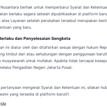
 Nusantara berhak untuk memperbarui Syarat dan Ketentuan
kan berlaku segera setelah dipublikasikan di platform ba
a atas Layanan setelah perubahan tersebut merupakan bent
entuan yang baru.
Berlaku dan Penyelesaian Sengketa
an ini diatur oleh dan ditafsirkan sesuai dengan hukum Repu
ang timbul dari atau sehubungan dengan penggunaan baru0
a musyawarah untuk mufakat. Apabila tidak tercapai kesep
melalui Pengadilan Negeri Jakarta Pusat.
 pertanyaan mengenai Syarat dan Ketentuan ini, silakan hu
esmi yang tersedia di platform baru01.
nda