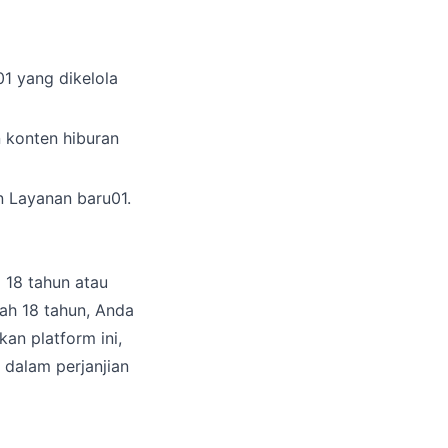
01 yang dikelola
n konten hiburan
n Layanan baru01.
 18 tahun atau
ah 18 tahun, Anda
an platform ini,
dalam perjanjian