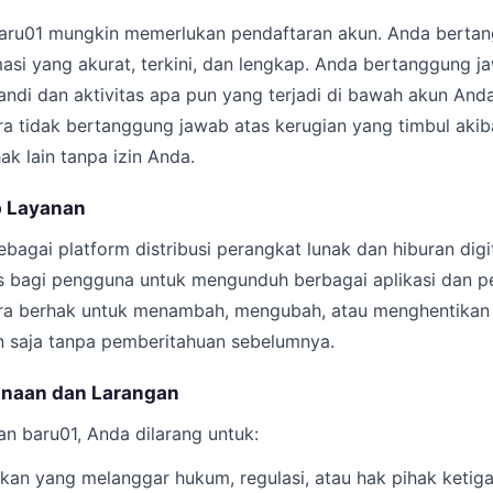
 baru01 mungkin memerlukan pendaftaran akun. Anda berta
si yang akurat, terkini, dan lengkap. Anda bertanggung j
andi dan aktivitas apa pun yang terjadi di bawah akun Anda
ra tidak bertanggung jawab atas kerugian yang timbul aki
ak lain tanpa izin Anda.
p Layanan
ebagai platform distribusi perangkat lunak dan hiburan digi
 bagi pengguna untuk mengunduh berbagai aplikasi dan pe
ra berhak untuk menambah, mengubah, atau menghentikan
n saja tanpa pemberitahuan sebelumnya.
unaan dan Larangan
 baru01, Anda dilarang untuk:
kan yang melanggar hukum, regulasi, atau hak pihak ketiga