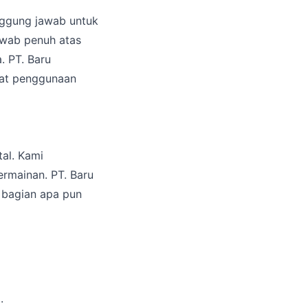
nggung jawab untuk
awab penuh atas
. PT. Baru
bat penggunaan
tal. Kami
rmainan. PT. Baru
 bagian apa pun
.