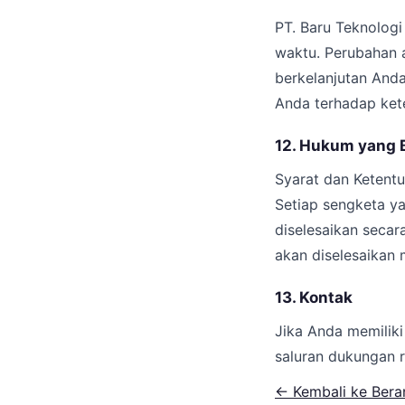
PT. Baru Teknologi
waktu. Perubahan a
berkelanjutan And
Anda terhadap ket
12. Hukum yang 
Syarat dan Ketentu
Setiap sengketa y
diselesaikan secar
akan diselesaikan 
13. Kontak
Jika Anda memiliki
saluran dukungan r
← Kembali ke Bera