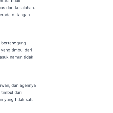
ntara tidak
as dari kesalahan.
erada di tangan
ak bertanggung
 yang timbul dari
asuk namun tidak
yawan, dan agennya
 timbul dari
n yang tidak sah.