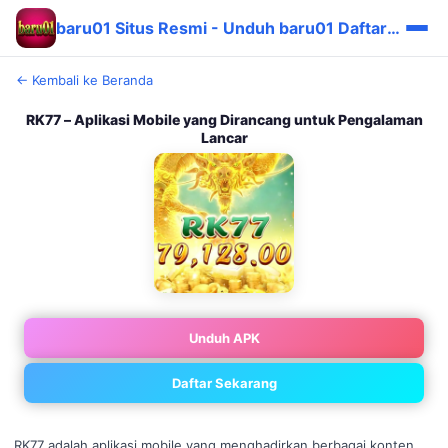
baru01 Situs Resmi - Unduh baru01 Daftar App Aman 💎
← Kembali ke Beranda
RK77 – Aplikasi Mobile yang Dirancang untuk Pengalaman
Lancar
Unduh APK
Daftar Sekarang
RK77 adalah aplikasi mobile yang menghadirkan berbagai konten